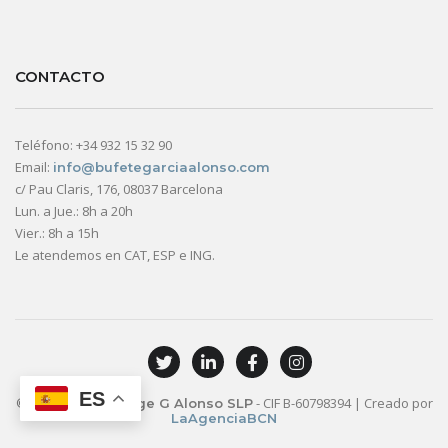
CONTACTO
Teléfono: +34 932 15 32 90
Email:
info@bufetegarciaalonso.com
c/ Pau Claris, 176, 08037 Barcelona
Lun. a Jue.: 8h a 20h
Vier.: 8h a 15h
Le atendemos en CAT, ESP e ING.
ES
© 2026
- CIF B-60798394 | Creado por
Bufete Jorge G Alonso SLP
LaAgenciaBCN